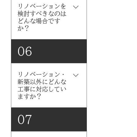
📋 調査対象（例）： 基礎のひ
リノベーションを
能を根本から更新したい 土地
び割れや沈下 柱・梁の傾きや
検討すべきなのは
の形状や建築条件を活かして
腐食、白蟻被害 雨漏り跡、断
どんな場合です
間取りを一新したい 規模を変
熱材の有無 配管や電気の老朽
か？
えたい（平屋⇔2階建てなど）
化 敷地と建物の関係（建ぺい
家族構成が変化し、将来に備
率・接道など） → まず「今の
えた間取りが必要 ▶ コバコー
以下のようなケースでは、建
06
家をどうすべきか？」から一
では、**自然乾燥材を用いた
物を活かして再生する「リノ
緒に考えましょう。
高性能新築（FPの家対応）**
ベーション」が最適な可能性
が可能です。 ▶ 解体から建
があります： 建物の構造体
築、外構まで一貫して対応し
リノベーション・
（柱・梁・基礎など）がしっ
ます。
新築以外にどんな
かりしており再利用が可能 現
工事に対応してい
行法では建て替えると面積が
ますか？
減る／建築不可となる可能性
がある 愛着のある家を残しつ
つ、断熱・耐震などの性能向
コバコーでは、以下のような
07
上を図りたい 工期やコストを
工事も自社実施で対応してい
抑えつつ、暮らしの質を改善
ます： 水回りリフォーム（キ
したい 二世帯化・減築・介護
ッチン・浴室・トイレ） 外構