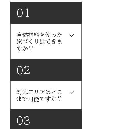
01
自然材料を使った
家づくりはできま
すか？
はい。素材の購入から仕上げ
02
まで、自然材料にこだわった
家づくりが可能です。 自社屋
林から伐採 → 製材 → 2年以
対応エリアはどこ
上の自然乾燥 内装には無垣
まで可能ですか？
材、澎藻土、現炭土などをご
提案 シックハウス症候等や化
学物質過敏症への配慮も対応
群馬県を中心に、以下のエリ
03
自然材料の経年変化も「味」
アでの対応実績があります
として楽しめるご提案も可能
【中心対応エリア】沼田市、