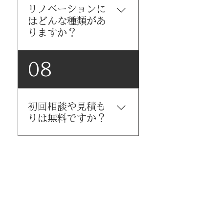
対応など、ライフスタイルに
リノベーションに
工事（カーポート、ウッドデ
合わせて調整したい 建物の骨
はどんな種類があ
ッキ、アプローチ、門柱な
組みを活かしながら、内装・
りますか？
ど） 純水、排水設備工事（江
設備を一新したい ▶ コバコー
田市指定業者） 解体工事（木
では、間取り変更・性能向
造/軽重鉄骨、アスベスト対応
コバコーでは、お住まいやラ
08
上・自然素材の活用など、
含む） 土木工事/造成/撮幕/
イフスタイルに合わせた多様
「見た目だけでない本質的な
撤離工事 耐震補強工事・断熱
なリノベーション工事を提
リノベーション」をご提案し
改修・省エネリフォーム 小規
案・施工しています。性能向
ています。 ▶ 耐震診断・断熱
模商業店や倉庫などの補修/内
初回相談や見積も
上、自然素材、使い勝手の改
計画・補助金相談にも対応可
装改修
りは無料ですか？
善を軸に、以下のようなプラ
能です。 🛠️ 新築と同様
ンに対応可能です。 🏠【LDK
に、“構造・性能・素材”ま
中心リノベーション】 🏡【実
はい。初回のご相談・現地イ
でこだわるリノベが可能で
家再生・二世帯リノベーショ
ンスペクション・ラフプラン
す。 不安がある場合は、まず
ン】 🏚️【中古住宅購入＋性能
のご提案までは無料で対応し
インスペクション（建物調
向上リノベ】 🧓【介護・バリ
ています。 ▶ LINE、電話、
査）をご利用ください。
アフリー対応リノベ】 🏯【空
メールフォームから気軽にご
き家・古民家再生リノベーシ
予約ください ▶ 「図面がな
ョン】 ▶ どのリノベーション
い」「何から相談すればいい