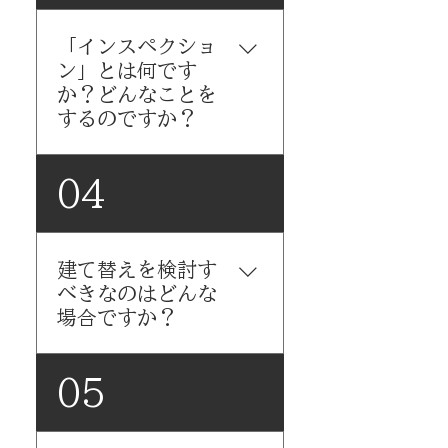
みなかみ町、川場村、昭和村
「インスペクショ
【広域対応】前橋市、高崎
ン」とは何です
市、吉岡町、渋川市、中之条
か？どんなことを
町など 【応相談】栃木県・新
するのですか？
潟県との県境地域にも実績あ
り ▶ 現地調査の結果次第で柔
軟な対応が可能です。お気軽
インスペクションとは、建物
04
にご相談ください。
の状態を見極めるための建物
の健康診断です。 リノベーシ
ョン、新築、解体のいずれが
建て替えを検討す
最適かを判断するための第一
べきなのはどんな
歩として、多くのお客様がご
場合ですか？
利用されています。 ▶ 実施す
るのは「既存住宅状況調査技
術者」の有資格者 ▶ サーモカ
以下のようなケースでは建て
05
メラや床下・小屋裏調査など
替えが最適な可能性がありま
も対応可能 ▶ 結果に応じて、
す： 構造体の劣化が激しく、
「どの工事が最適か」を提案
再利用が難しい 耐震・断熱性