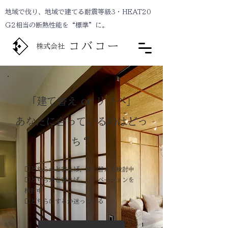
地域で伐り、地域で建てる耐震等級3・HEAT20
G2相当の断熱性能を“標準”に。
コバコー
株式会社
「建て替え or リノベ」
あなたに合っているのはどっ
ち？
□どちらかと言えば、建て替えを検討中
□どちらかと言えば、リノベーションを
検討中
□どちらにするか迷っている