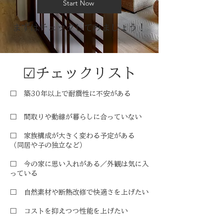
Start Now
まずはチェックしてみましょう！
​☑チェックリスト
□
築30年以上で耐震性に不安がある
□
間取りや動線が暮らしに合っていない
□
家族構成が大きく変わる予定がある
（同居や子の独立など）
□
今の家に思い入れがある／外観は気に入
っている
□
自然素材や断熱改修で快適さを上げたい​
□
コストを抑えつつ性能を上げたい